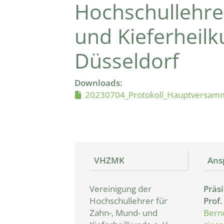
Hochschullehrer
und Kieferheil
Düsseldorf
Downloads:
20230704_Protokoll_Hauptversamm
VHZMK
Ans
Vereinigung der
Präs
Hochschullehrer für
Prof
Zahn-, Mund- und
Bern