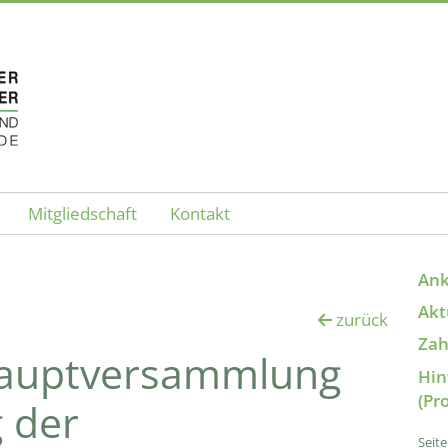
Mitgliedschaft
Kontakt
An
Akt
zurück
Zah
 Hauptversammlung
Hin
(Pr
 der
Seit