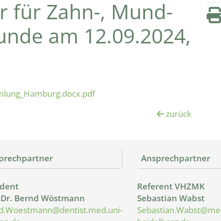
 für Zahn-, Mund-
kunde am 12.09.2024,
lung_Hamburg.docx.pdf
zurück
prechpartner
Ansprechpartner
ident
Referent VHZMK
. Dr. Bernd Wöstmann
Sebastian Wabst
d.Woestmann@dentist.med.uni-
Sebastian.Wabst@med